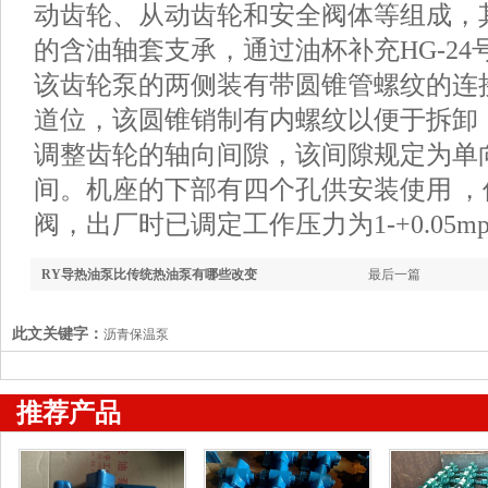
动齿轮、从动齿轮和安全阀体等组成，
的含油轴套支承，通过油杯补充HG-2
该齿轮泵的两侧装有带圆锥管螺纹的连
道位，该圆锥销制有内螺纹以便于拆卸
调整齿轮的轴向间隙，该间隙规定为单向在0.
间。机座的下部有四个孔供安装使用 
阀，出厂时已调定工作压力为1-+0.05m
RY导热油泵比传统热油泵有哪些改变
最后一篇
此文关键字：
沥青保温泵
推荐产品